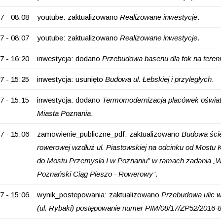
7 - 08:08
youtube: zaktualizowano
Realizowane inwestycje
.
7 - 08:07
youtube: zaktualizowano
Realizowane inwestycje
.
7 - 16:20
inwestycja: dodano
Przebudowa basenu dla fok na tere
7 - 15:25
inwestycja: usunięto
Budowa ul. Łebskiej i przyległych
.
7 - 15:15
inwestycja: dodano
Termomodernizacja placówek oświat
Miasta Poznania
.
7 - 15:06
zamowienie_publiczne_pdf: zaktualizowano
Budowa ście
rowerowej wzdłuż ul. Piastowskiej na odcinku od Mostu 
do Mostu Przemysła I w Poznaniu” w ramach zadania „W
Poznański Ciąg Pieszo - Rowerowy”
.
7 - 15:06
wynik_postepowania: zaktualizowano
Przebudowa ulic 
(ul. Rybaki) postępowanie numer PIM/08/17/ZP52/2016-