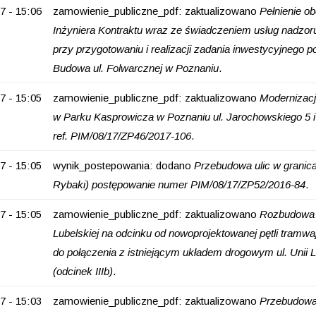
7 - 15:06
zamowienie_publiczne_pdf: zaktualizowano
Pełnienie o
Inżyniera Kontraktu wraz ze świadczeniem usług nadzor
przy przygotowaniu i realizacji zadania inwestycyjnego 
Budowa ul. Folwarcznej w Poznaniu
.
7 - 15:05
zamowienie_publiczne_pdf: zaktualizowano
Modernizacja
w Parku Kasprowicza w Poznaniu ul. Jarochowskiego 5 i 
ref. PIM/08/17/ZP46/2017-106
.
7 - 15:05
wynik_postepowania: dodano
Przebudowa ulic w granica
Rybaki) postępowanie numer PIM/08/17/ZP52/2016-84
.
7 - 15:05
zamowienie_publiczne_pdf: zaktualizowano
Rozbudowa u
Lubelskiej na odcinku od nowoprojektowanej pętli tramw
do połączenia z istniejącym układem drogowym ul. Unii L
(odcinek IIIb)
.
7 - 15:03
zamowienie_publiczne_pdf: zaktualizowano
Przebudowa 