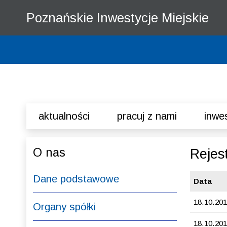
Przejdź do wyszukiwarki
Przejdź do treści
Poznańskie Inwestycje Miejskie
Aktualności
Pracuj z nami
Inwe
Menu
O nas
Rejes
Dane podstawowe
Data
18.10.201
Organy spółki
18.10.201