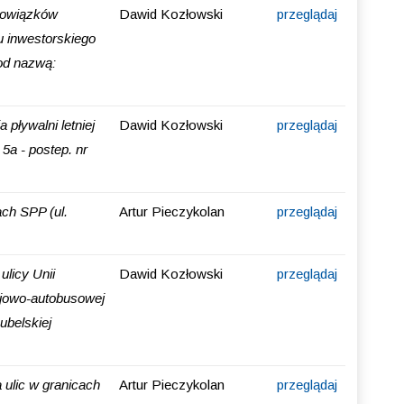
bowiązków
Dawid Kozłowski
przeglądaj
u inwestorskiego
pod nazwą:
 pływalni letniej
Dawid Kozłowski
przeglądaj
5a - postep. nr
ch SPP (ul.
Artur Pieczykolan
przeglądaj
licy Unii
Dawid Kozłowski
przeglądaj
ajowo-autobusowej
ubelskiej
ulic w granicach
Artur Pieczykolan
przeglądaj