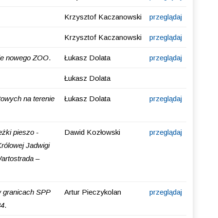
Krzysztof Kaczanowski
przeglądaj
Krzysztof Kaczanowski
przeglądaj
nie nowego ZOO
.
Łukasz Dolata
przeglądaj
Łukasz Dolata
owych na terenie
Łukasz Dolata
przeglądaj
żki pieszo -
Dawid Kozłowski
przeglądaj
Królowej Jadwigi
artostrada –
w granicach SPP
Artur Pieczykolan
przeglądaj
84
.