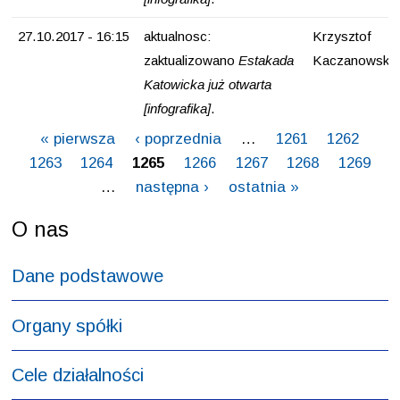
27.10.2017 - 16:15
aktualnosc:
Krzysztof
zaktualizowano
Estakada
Kaczanowski
Katowicka już otwarta
[infografika]
.
Strony
« pierwsza
‹ poprzednia
…
1261
1262
1263
1264
1265
1266
1267
1268
1269
…
następna ›
ostatnia »
Menu
O nas
Dane podstawowe
Organy spółki
Cele działalności