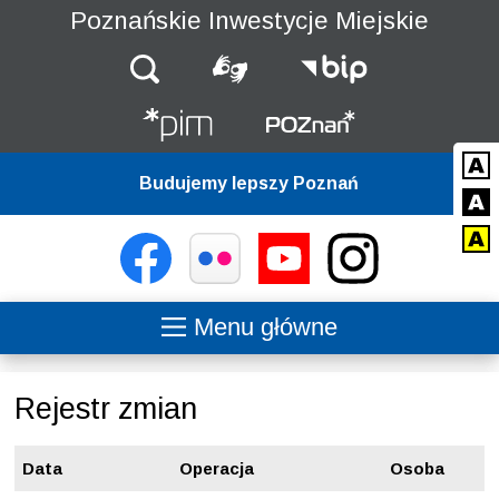
Poznańskie Inwestycje Miejskie
Przejdź do wyszukiwarki
Przejdź do treści
Budujemy lepszy Poznań
Menu główne
Rejestr zmian
Data
Operacja
Osoba